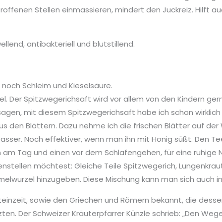
etroffenen Stellen einmassieren, mindert den Juckreiz. Hilft
llend, antibakteriell und blutstillend.
noch Schleim und Kieselsäure.
ttel. Der Spitzwegerichsaft wird vor allem von den Kindern g
agen, mit diesem Spitzwegerichsaft habe ich schon wirklich g
 den Blättern. Dazu nehme ich die frischen Blätter auf der 
asser. Noch effektiver, wenn man ihn mit Honig süßt. Den T
 am Tag und einen vor dem Schlafengehen, für eine ruhige N
ellen möchtest: Gleiche Teile Spitzwegerich, Lungenkraut 
imelwurzel hinzugeben. Diese Mischung kann man sich auch i
Steinzeit, sowie den Griechen und Römern bekannt, die dess
tzten. Der Schweizer Kräuterpfarrer Künzle schrieb: „Den Weg