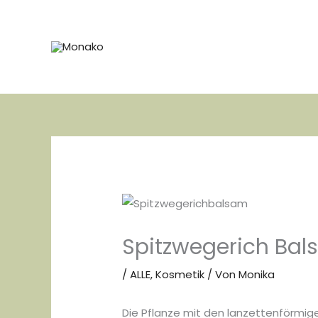
Zum
Inhalt
springen
Spitzwegerich Ba
/
ALLE
,
Kosmetik
/ Von
Monika
Die Pflanze mit den lanzettenförmigen